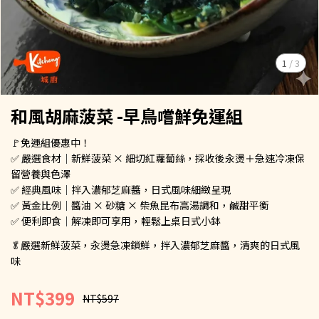
1
/
3
和風胡麻菠菜 -早鳥嚐鮮免運組
🚩免運組優惠中！
✅ 嚴選食材｜新鮮菠菜 × 細切紅蘿蔔絲，採收後汆燙＋急速冷凍保
留營養與色澤
✅ 經典風味｜拌入濃郁芝麻醬，日式風味細緻呈現
✅ 黃金比例｜醬油 × 砂糖 × 柴魚昆布高湯調和，鹹甜平衡
✅ 便利即食｜解凍即可享用，輕鬆上桌日式小鉢
🥬嚴選新鮮菠菜，汆燙急凍鎖鮮，拌入濃郁芝麻醬，清爽的日式風
味
NT$399
NT$597