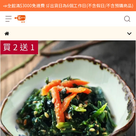
📣全館滿$3000免運費 🛒出貨日為6個工作日(不含假日/不含預購商品)