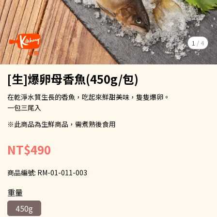
1
/
4
[生]爆卵母香魚(450g/包)
在乾淨水質生長的香魚，吃起來鮮甜美味，隻隻爆卵。
一包三尾入
※此商品為生鮮商品，需煮熟後食用
NT$490
商品編號:
RM-01-011-003
重量
450g