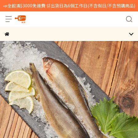
📣全館滿$3000免運費 🛒出貨日為6個工作日(不含假日/不含預購商品)