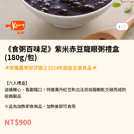
1
/
5
《食粥百味足》紫米赤豆龍眼粥禮盒
(180g/包)
🌟榮獲農業部評選之2024年銀髮友善食品🌟
【六入禮盒】
滋補暖心、香甜糯口！特選萬丹紅豆和古法炭焙龍眼乾交融而成的
經典甜品
※此為加熱即食商品，加熱後即可食用
NT$900