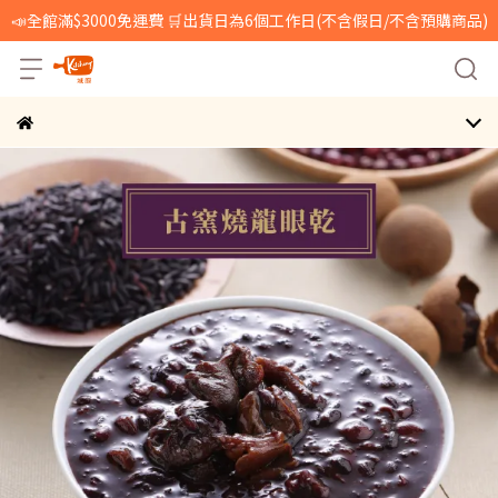
📣全館滿$3000免運費 🛒出貨日為6個工作日(不含假日/不含預購商品)