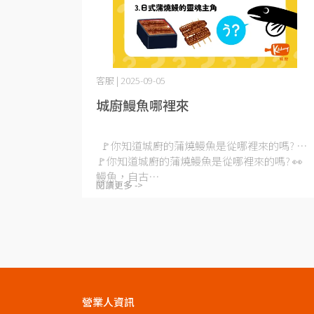
客服 | 2025-09-05
城廚鰻魚哪裡來
🚩你知道城廚的蒲燒鰻魚是從哪裡來的嗎? ⋯
🚩你知道城廚的蒲燒鰻魚是從哪裡來的嗎? 👀
鰻魚，自古⋯
閱讀更多 ->
營業人資訊