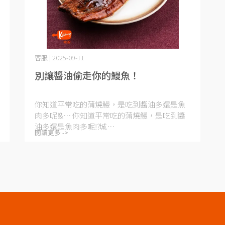
客服 | 2025-09-11
別讓醬油偷走你的鰻魚！
你知道平常吃的蒲燒鰻，是吃到醬油多還是魚
肉多呢⁉️ &⋯
你知道平常吃的蒲燒鰻，是吃到醬
油多還是魚肉多呢⁉️ 城⋯
閱讀更多 ->